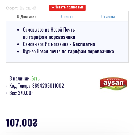
Сорт:
Высший
О Доставке
Оплата
Отзывы
Состав:
Перец якан, вода, соль, регулятор кислотности
Пищевая/энергетическая ценность на 100 г продукта:
67
Самовывоз из Новой Почты
кдж / 16 ккал, Жиры — 0 г, углеводы — 3 г, белки — 1 г.
по
тарифам перевозчика
Самовывоз Из магазина -
Бесплатно
Курьер Новая почта по
тарифам перевозчика
В наличии:
Есть
Код Товара:
8694205011002
Вес:
370.00г
107.00₴