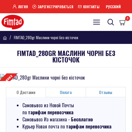
РУССКИЙ
ЛОГИН
ЗАРЕГИСТРИРОВАТЬСЯ
КОНТАКТЫ
0
FIMTAD_280gr Маслини чорні без кісточок
FIMTAD_280GR МАСЛИНИ ЧОРНІ БЕЗ
КІСТОЧОК
Новинка
О Доставке
Оплата
Отзывы
Самовывоз из Новой Почты
по
тарифам перевозчика
Самовывоз Из магазина -
Бесплатно
Курьер Новая почта по
тарифам перевозчика